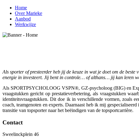
Home
Over Marieke
Aanbod
Werkwijze
Als sporter of presteerder heb jij de keuze in wat je doet om de beste v
energie in investeert. Jij bent in controle… of althans… jij kan leren w
Als SPORTPSYCHOLOOG VSPN®, GZ-psycholoog (BIG) en Expert Pres
vraagstukken gericht op prestatieverbetering, als vraagstukken waar
identiteitsvraagstukken. Dit doe ik in verschillende vormen, zoals 
coach, teamgenoten en experts. Daarnaast heb ik mij gespecialiseerd i
transitie van topsporter naar het beëindigen van de topsportcarrière.
Contact
Sweelinckplein 46