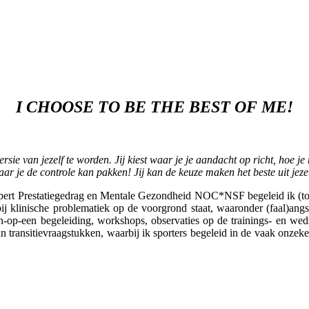
I CHOOSE TO BE THE BEST OF ME!
ersie van jezelf te worden. Jij kiest waar je je aandacht op richt, hoe j
aar je de controle kan pakken! Jij kan de keuze maken het beste uit jezel
tatiegedrag en Mentale Gezondheid NOC*NSF begeleid ik (top)sport
bij klinische problematiek op de voorgrond staat, waaronder (faal)angs
een-op-een begeleiding, workshops, observaties op de trainings- en wed
n transitievraagstukken, waarbij ik sporters begeleid in de vaak onzeker